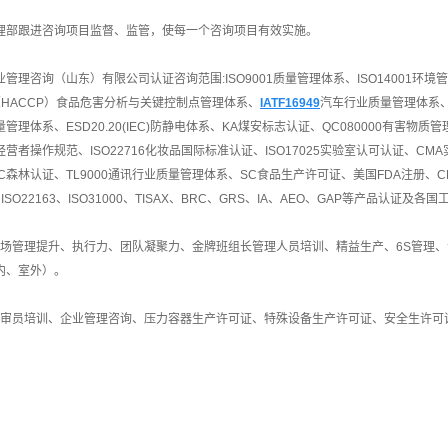
理部跟进咨询项目监督、监管，使每一个咨询项目有效实施。
ISO26262认证
ISO22163认证
管理咨询（山东）有限公司认证咨询范围:ISO9001质量管理体系、ISO14001环境管
00（HACCP）食品危害分析与关键控制点管理体系、
IATF16949
汽车行业质量管理体系、IS
TISAX认证
管理体系、ESD20.20(IEC)防静电体系、KA煤安标志认证、QC080000有害物质管
GRS认证
营者操作规范、ISO22716化妆品国际标准认证、ISO17025实验室认可认证、CMA
C森林认证、TL9000通讯行业质量管理体系、SC食品生产许可证、美国FDA注册、CE认证
AEO认证
2、ISO22163、ISO31000、TISAX、BRC、GRS、IA、AEO、GAP等产品认证及各
 现场管理提升、执行力、团队凝聚力、金牌班组长管理人员培训、精益生产、6S管理
内、室外）。
 内审员培训、企业管理咨询、压力容器生产许可证、特殊设备生产许可证、安全生许