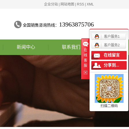
企业分站
|
网站地图
|
RSS
|
XML
13963875706
全国销售咨询热线：
客户服务1
客户服务2
新闻中心
联系我们
在
在线留言
线
公司动态
客
分享到...
服
行业新闻
技术知识
资料下载
扫描二维码