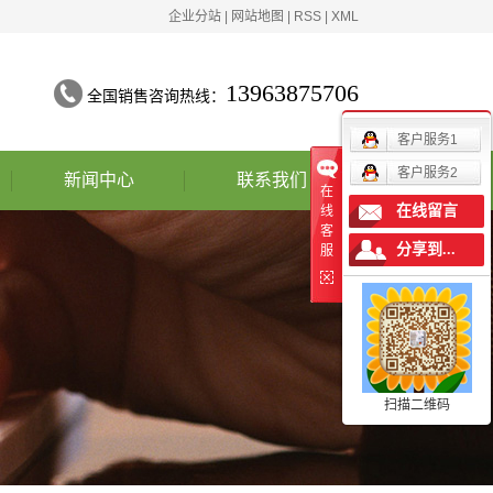
企业分站
|
网站地图
|
RSS
|
XML
13963875706
全国销售咨询热线：
客户服务1
客户服务2
新闻中心
联系我们
在
在线留言
线
公司动态
客
分享到...
服
行业新闻
技术知识
资料下载
扫描二维码