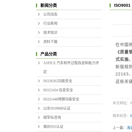
ISO9001
新闻分类
公司动态
行业新闻
技术知识
资料下载
在中国
《质量
I
产品分类
式实施
ASPICE 汽车软件过程改进和能力评
新版规
定
2216
ISO26262功能安全
这些关
ISO21434 信息安全
ISO21448预期功能安全
本文网址：http:
山东ISO9000认证
相关标签：
国军标咨询
烟台ISO认证
上一篇：
浅