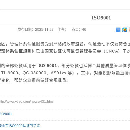
山东ISO14001认证
ISO9001
IATF16949认证
发布日期：
2025-11-27
作者：
点击：
46
ISO22000认证
HACCP认证
地区，管理体系认证服务受到严格的政府监管。认证活动不仅要符合
管理体系认证规则》
已由国家认证认可监督管理委员会（
CNCA
）于2
SO45001/OHSAS18000
。
GOST-R认证
认证
则的全部条款适用于
ISO 9001
，部分条款也延伸至其他质量管理体系标准（如
3、TL 9000、QC 080000、AS91xx 等）。其中，对组织影响最
CE认证
键变化，帮助企业提前做好合规准备。
ISO17025认证
十环认证
//www.ytiso.com/news/431.html
ISO27001认证
ISO9001
ISO20000认证
谈山东ISO9000认证的意义
ISO22301认证