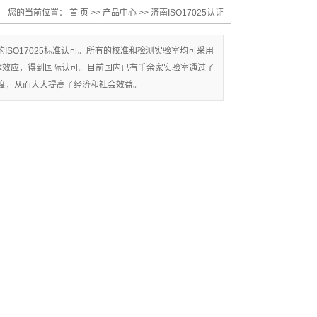
您的当前位置：
首 页
>>
产品中心
>>
济南ISO17025认证
SO17025标准认可。所有的校准和检测实验室均可采用
备法律效应，得到国际认可。目前国内已有千余家实验室通过了
名度，从而大大提高了经济和社会效益。