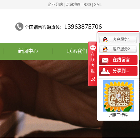
企业分站
|
网站地图
|
RSS
|
XML
13963875706
全国销售咨询热线：
客户服务1
客户服务2
新闻中心
联系我们
在
在线留言
线
公司动态
客
分享到...
服
行业新闻
技术知识
资料下载
扫描二维码